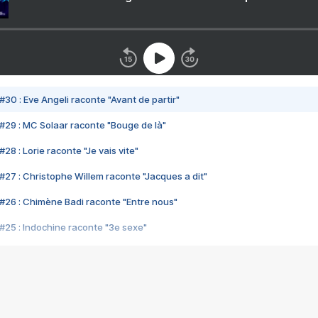
#30 : Eve Angeli raconte "Avant de partir"
#29 : MC Solaar raconte "Bouge de là"
28 : Lorie raconte "Je vais vite"
#27 : Christophe Willem raconte "Jacques a dit"
#26 : Chimène Badi raconte "Entre nous"
#25 : Indochine raconte "3e sexe"
#24 : Zaho raconte "C'est chelou"
#23 : Patrick Bruel raconte "Au café des délices"
#22 : Kyo raconte "Le chemin"