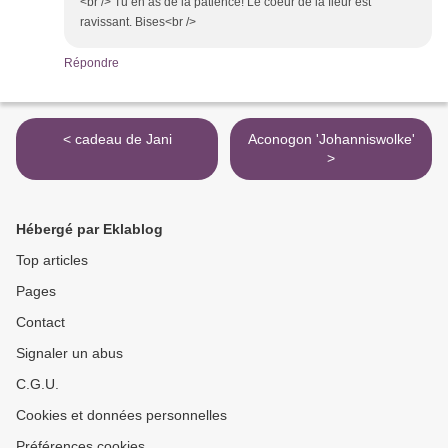
<br /> Tu en as de la patience! Le coeur de la fleur est
ravissant. Bises<br />
Répondre
< cadeau de Jani
Aconogon 'Johanniswolke'
>
Hébergé par Eklablog
Top articles
Pages
Contact
Signaler un abus
C.G.U.
Cookies et données personnelles
Préférences cookies