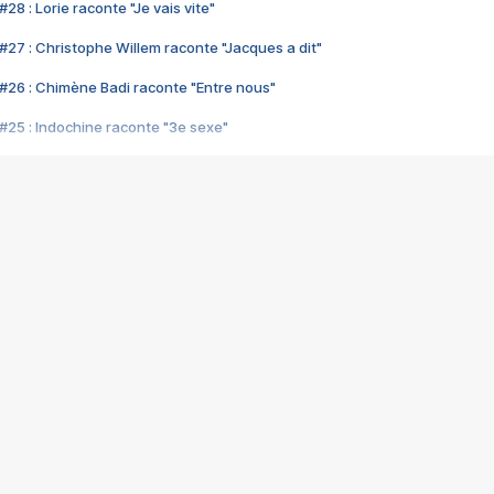
28 : Lorie raconte "Je vais vite"
#27 : Christophe Willem raconte "Jacques a dit"
#26 : Chimène Badi raconte "Entre nous"
#25 : Indochine raconte "3e sexe"
#24 : Zaho raconte "C'est chelou"
#23 : Patrick Bruel raconte "Au café des délices"
#22 : Kyo raconte "Le chemin"
#21 : Nolwenn Leroy raconte "Cassé"
#20 : Patrick Hernandez raconte "Born to be alive"
#19 : Lorie raconte "Près de moi"
#18 : Michael Jones raconte "A nos actes manqués" (avec Jean-Jacque
#17 : Khaled raconte "Aïcha"
#16 : Corneille raconte "Parce qu'on vient de loin"