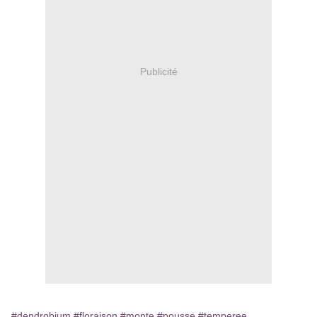
Publicité
#dendrobium
#floraison
#monte
#pousse
#temperee