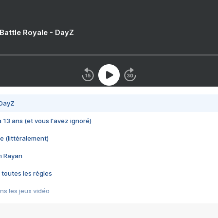
 Battle Royale - DayZ
 DayZ
 a 13 ans (et vous l'avez ignoré)
e (littéralement)
im Rayan
 toutes les règles
s les jeux vidéo
us choquant de Rockstar ? - Le scandale BULLY