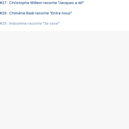
#27 : Christophe Willem raconte "Jacques a dit"
#26 : Chimène Badi raconte "Entre nous"
#25 : Indochine raconte "3e sexe"
#24 : Zaho raconte "C'est chelou"
#23 : Patrick Bruel raconte "Au café des délices"
#22 : Kyo raconte "Le chemin"
#21 : Nolwenn Leroy raconte "Cassé"
#20 : Patrick Hernandez raconte "Born to be alive"
#19 : Lorie raconte "Près de moi"
#18 : Michael Jones raconte "A nos actes manqués" (avec Jean-Jacque
#17 : Khaled raconte "Aïcha"
#16 : Corneille raconte "Parce qu'on vient de loin"
#15 : Indochine raconte "L'aventurier"