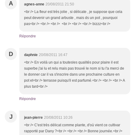
A
agnes-anne
20/08/2011 21:50
<br /> La fleur est très jolie , si délicate , je suppose que cela
peut devenir un grand arbuste , mais ds un pot , pourquoi
pas<br /> <br /> <br /> <br /> <br /> <br /> bizzz<br />
Répondre
D
daphnie
20/08/2011 16:47
<br /> En voilà un qui a toutesles qualités pour plaire il est
superbe j'ai lu et relu mais pas trouvé le nom si tu l'a merci de
le donner car il va s'inscrire dans une prochaine culture en
pot et<br /> terrasse puisqu'il est parfumé.<br /> <br /> <br /> A
plus tard<br />
Répondre
J
jean-pierre
20/08/2011 10:26
<br /> C'est très délicat comme plante, d'où vient ce cultivar
rapporté par Dany ?<br /> <br /> <br /> Bonne journée.<br />