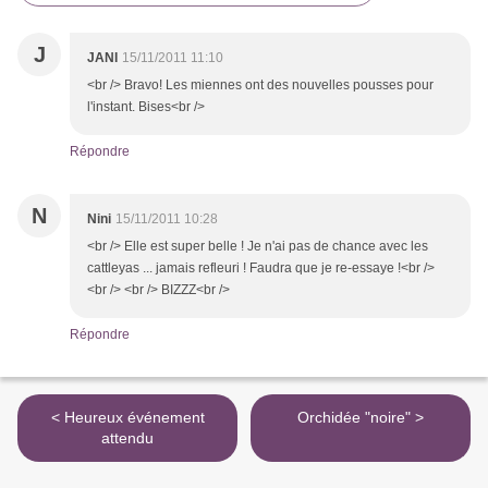
J
JANI
15/11/2011 11:10
<br /> Bravo! Les miennes ont des nouvelles pousses pour
l'instant. Bises<br />
Répondre
N
Nini
15/11/2011 10:28
<br /> Elle est super belle ! Je n'ai pas de chance avec les
cattleyas ... jamais refleuri ! Faudra que je re-essaye !<br />
<br /> <br /> BIZZZ<br />
Répondre
< Heureux événement
Orchidée "noire" >
attendu