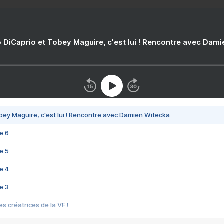
 DiCaprio et Tobey Maguire, c'est lui ! Rencontre avec Dam
bey Maguire, c'est lui ! Rencontre avec Damien Witecka
e 6
e 5
e 4
e 3
s créatrices de la VF !
e 2