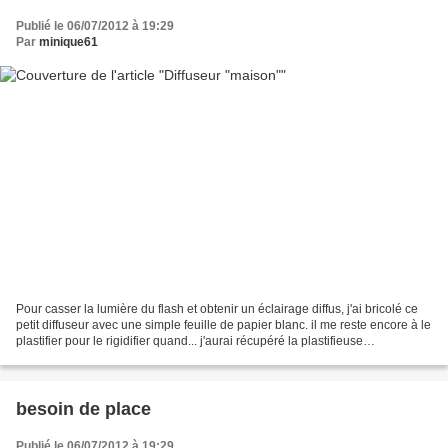
Publié le 06/07/2012 à 19:29
Par
minique61
Pour casser la lumière du flash et obtenir un éclairage diffus, j'ai bricolé ce
petit diffuseur avec une simple feuille de papier blanc. il me reste encore à le
plastifier pour le rigidifier quand... j'aurai récupéré la plastifieuse
réquisitionnée par...
besoin de place
Publié le 06/07/2012 à 19:29