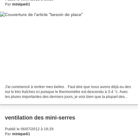
Par
minique61
J'ai commencé à rentrer mes belles. . Faut dire que nous avons déjà eu des
nui ts très fraîches ici puisque le thermomètre est descendu à 3-4 °c. Avec
les pluies importantes des derniers jours, je vois bien que la plupart des
plantes n'apprécient pas...
ventilation des mini-serres
Publié le 06/07/2012 à 19:29
Par
minique61