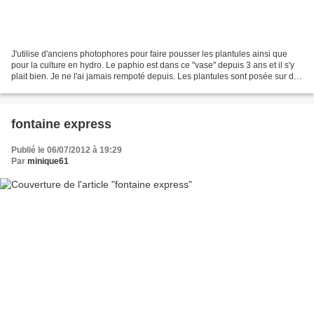
J'utilise d'anciens photophores pour faire pousser les plantules ainsi que
pour la culture en hydro. Le paphio est dans ce "vase" depuis 3 ans et il s'y
plait bien. Je ne l'ai jamais rempoté depuis. Les plantules sont posée sur de
la mousse de jardin....
fontaine express
Publié le 06/07/2012 à 19:29
Par
minique61