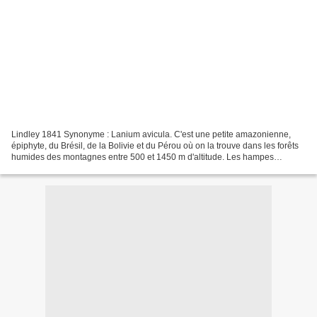
Lindley 1841 Synonyme : Lanium avicula. C'est une petite amazonienne,
épiphyte, du Brésil, de la Bolivie et du Pérou où on la trouve dans les forêts
humides des montagnes entre 500 et 1450 m d'altitude. Les hampes
mesurent 6 à 12 cm et portent plusieurs...