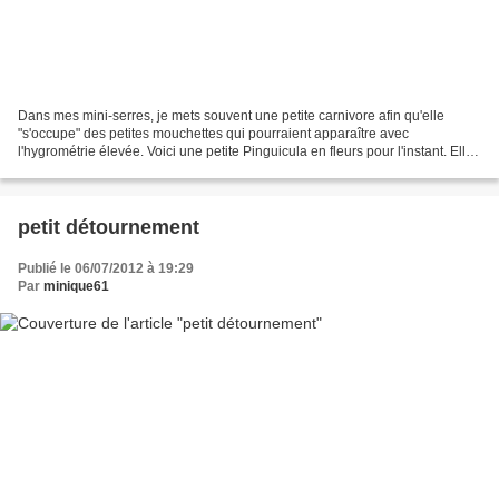
Dans mes mini-serres, je mets souvent une petite carnivore afin qu'elle
"s'occupe" des petites mouchettes qui pourraient apparaître avec
l'hygrométrie élevée. Voici une petite Pinguicula en fleurs pour l'instant. Elle
est originaire d'Amérique centrale...
petit détournement
Publié le 06/07/2012 à 19:29
Par
minique61