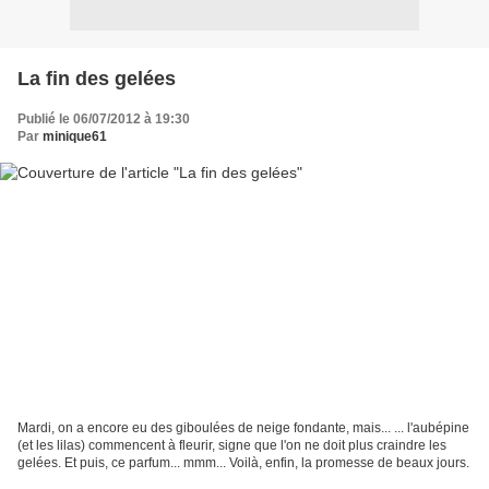
La fin des gelées
Publié le 06/07/2012 à 19:30
Par
minique61
Mardi, on a encore eu des giboulées de neige fondante, mais... ... l'aubépine
(et les lilas) commencent à fleurir, signe que l'on ne doit plus craindre les
gelées. Et puis, ce parfum... mmm... Voilà, enfin, la promesse de beaux jours.