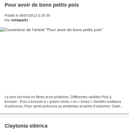
Pour avoir de bons petits pois
Publié le 06/07/2012 à 19:30
Par
minique61
Le pois est riche en fibres et en protéines. Différentes variétés Pois à
écosser - Pois à écosser à « grains ronds » ou « lisses » Variétés rustiques
et précoces. Pour semis précoces au printemps et semis d’automne. Grains
fins et tendres si on les récolte...
Claytonia sibirica