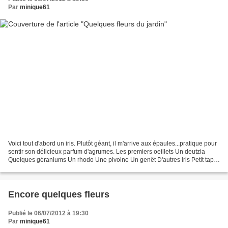
Par
minique61
Voici tout d'abord un iris. Plutôt géant, il m'arrive aux épaules...pratique pour
sentir son délicieux parfum d'agrumes. Les premiers oeillets Un deutzia
Quelques géraniums Un rhodo Une pivoine Un genêt D'autres iris Petit tapis
de thym La clématite 'Président'...
Encore quelques fleurs
Publié le 06/07/2012 à 19:30
Par
minique61