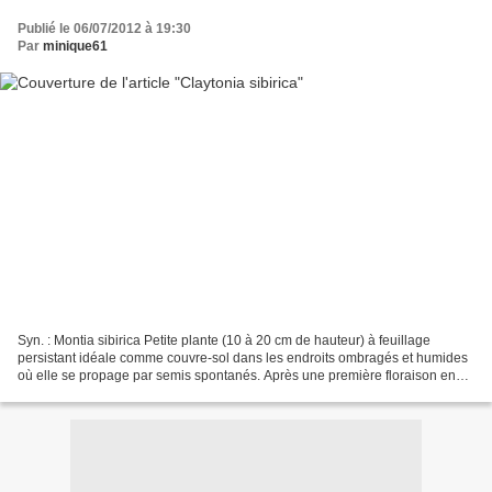
Publié le 06/07/2012 à 19:30
Par
minique61
Syn. : Montia sibirica Petite plante (10 à 20 cm de hauteur) à feuillage
persistant idéale comme couvre-sol dans les endroits ombragés et humides
où elle se propage par semis spontanés. Après une première floraison en
mai - juin, de nouvelles fleurs apparaissent...