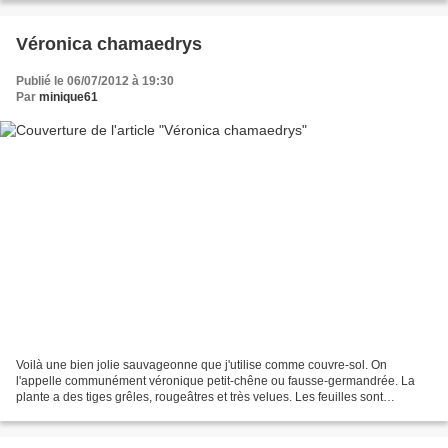
Véronica chamaedrys
Publié le 06/07/2012 à 19:30
Par
minique61
Voilà une bien jolie sauvageonne que j'utilise comme couvre-sol. On
l'appelle communément véronique petit-chêne ou fausse-germandrée. La
plante a des tiges grêles, rougeâtres et très velues. Les feuilles sont
opposées, sessiles, ovales et très dentées....