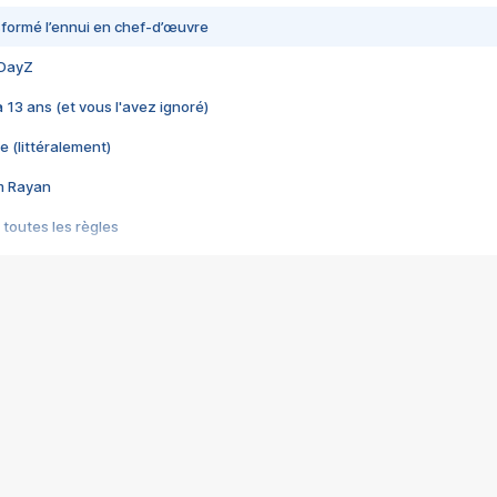
nsformé l’ennui en chef-d’œuvre
 DayZ
 a 13 ans (et vous l'avez ignoré)
e (littéralement)
im Rayan
 toutes les règles
s les jeux vidéo
us choquant de Rockstar ? - Le scandale BULLY
e plus moche de Steam
du RÊVE tourne au CAUCHEMAR
pendant 8 heures
it… à tort