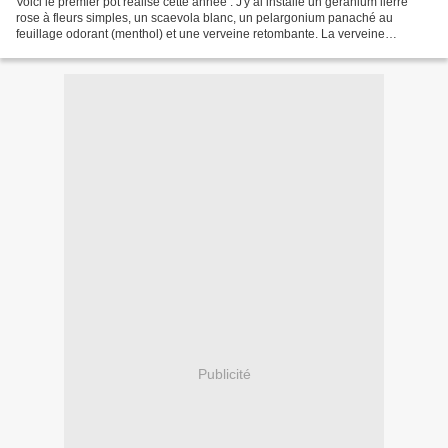
Voici le premier pot réalisé cette année : J'y ai installé un géranium lierre
rose à fleurs simples, un scaevola blanc, un pelargonium panaché au
feuillage odorant (menthol) et une verveine retombante. La verveine
s'appelle 'Lanaï Twister Pink'. Elle...
Publicité